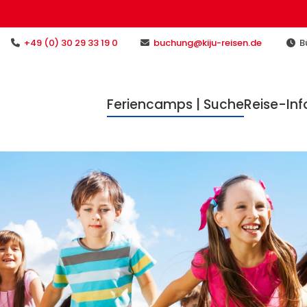
+49 (0) 30 29 33 19 0
buchung@kiju-reisen.de
Bü
Feriencamps | Suche
Reise-Inf