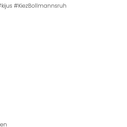
kijus #KiezBollmannsruh
gen