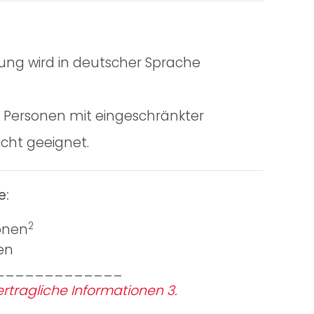
tung wird in deutscher Sprache
für Personen mit eingeschränkter
nicht geeignet.
e:
2
onen
en
_____________
rtragliche Informationen 3.