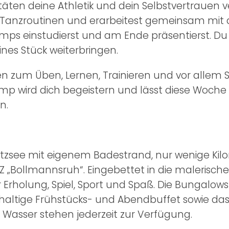
täten deine Athletik und dein Selbstvertrauen v
Tanzroutinen und erarbeitest gemeinsam mit 
s einstudierst und am Ende präsentierst. Du t
eines Stück weiterbringen.
iten zum Üben, Lernen, Trainieren und vor alle
 wird dich begeistern und lässt diese Woche z
n.
Beetzsee mit eigenem Badestrand, nur wenige Ki
iEZ „Bollmannsruh“. Eingebettet in die malerisch
 Erholung, Spiel, Sport und Spaß. Die Bungalow
ichhaltige Frühstücks- und Abendbuffet sowie d
 Wasser stehen jederzeit zur Verfügung.