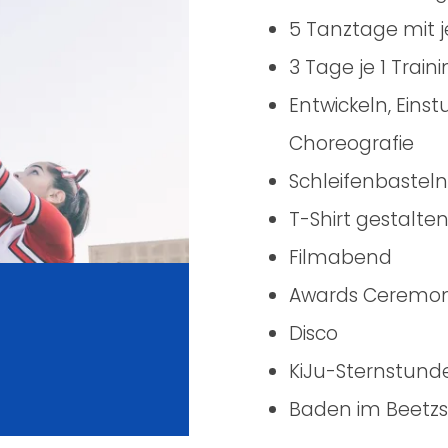
5 Tanztage mit j
3 Tage je 1 Train
Entwickeln, Eins
Choreografie
Schleifenbasteln
T-Shirt gestalte
Filmabend
Awards Ceremony
Disco
KiJu-Sternstund
Baden im Beetz