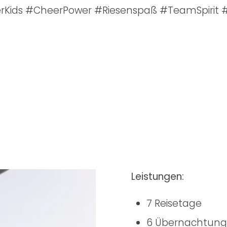
erKids #CheerPower #Riesenspaß #TeamSpirit #
Leistungen:
7 Reisetage
6 Übernachtun