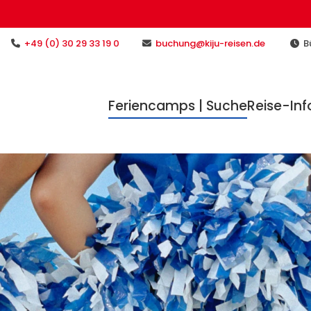
+49 (0) 30 29 33 19 0
buchung@kiju-reisen.de
Bü
Feriencamps | Suche
Reise-Inf