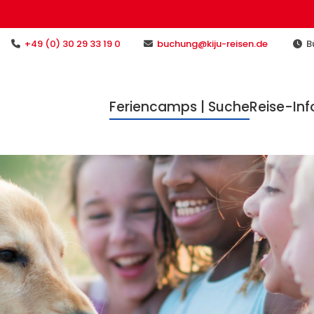
+49 (0) 30 29 33 19 0
buchung@kiju-reisen.de
Bü
Feriencamps | Suche
Reise-Inf