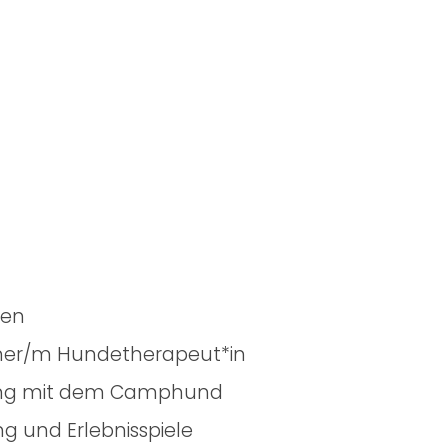
gen
iner/m Hundetherapeut*in
ang mit dem Camphund
 und Erlebnisspiele